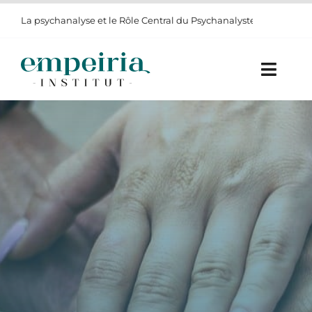
Passer


La psychanalyse et le Rôle Central du Psychanalyste
au
contenu
Toggl
Navig
NOS FORMATIONS
ENTREPRISE
L’INSTITUT
BLOG
CONTACT