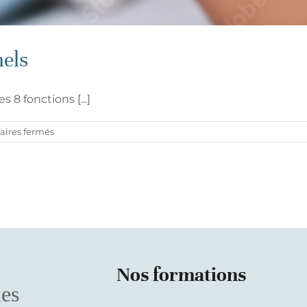
nels
8 fonctions [...]
sur
ires fermés
Les
8
fonctions
en
soins
relationnels
Nos formations
les